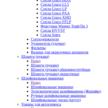
Сопла Graco HDA
Сопла Graco LL5
Сопла Graco LP
Сопла Graco PAA
Сопла Graco XHD
Сопла Graco FFLP
Форсунки Wagner TradeTip 3
Сопла HYVST
Сопла Sotex
Соплодержатели
Удлинитель (удочки)
Фильтры
Валики для окрасочных аппаратов
Шланги (рукава)
Назад
Шланги (рукава)
Шланги (рукава) абразивоструйные
Шланги (рукава) окрасочные
Шлифовальные машинки
Назад
Шлифовальные машинки
Телескопические шлифмашины (Жирафы)
Ручные шлифовальные машинки
Шлифовальные диски (круги)
Товары для автосервиса