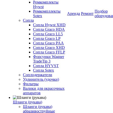
Ремкомплекты
Hywst
Ремкомпллекты
Подбор
Аренда
Ремонт
Sotex
оборудова
Сопла
Сопла Hywst XHD
Сопла Graco HDA
Сопла Graco LL5
Сопла Graco LP
Сопла Graco PAA
Сопла Graco XHD
Сопла Graco FFLP
Форсунки Wagner
TradeTip 3
Сопла HYVST
Сопла Sotex
Соплодержатели
Удлинитель (удочки)
Фильтры
Валики для окрасочных
аппаратов
Шланги (рукава)
Шланги (рукава)
абразивоструйные