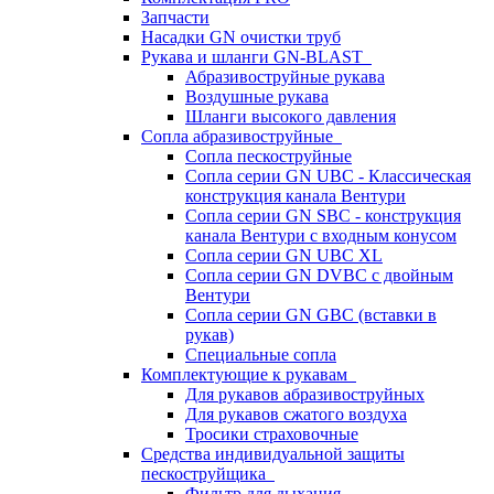
Запчасти
Насадки GN очистки труб
Рукава и шланги GN-BLAST
Абразивоструйные рукава
Воздушные рукава
Шланги высокого давления
Сопла абразивоструйные
Сопла пескоструйные
Сопла серии GN UBC - Классическая
конструкция канала Вентури
Сопла серии GN SBC - конструкция
канала Вентури c входным конусом
Сопла серии GN UBC XL
Сопла серии GN DVBC с двойным
Вентури
Сопла серии GN GBC (вставки в
рукав)
Специальные сопла
Комплектующие к рукавам
Для рукавов абразивоструйных
Для рукавов сжатого воздуха
Тросики страховочные
Средства индивидуальной защиты
пескоструйщика
Фильтр для дыхания