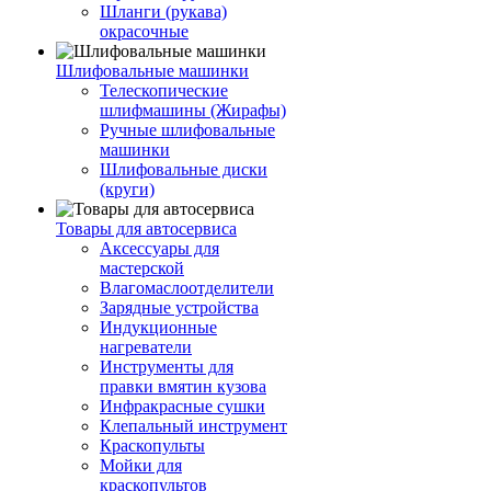
Шланги (рукава)
окрасочные
Шлифовальные машинки
Телескопические
шлифмашины (Жирафы)
Ручные шлифовальные
машинки
Шлифовальные диски
(круги)
Товары для автосервиса
Аксессуары для
мастерской
Влагомаслоотделители
Зарядные устройства
Индукционные
нагреватели
Инструменты для
правки вмятин кузова
Инфракрасные сушки
Клепальный инструмент
Краскопульты
Мойки для
краскопультов