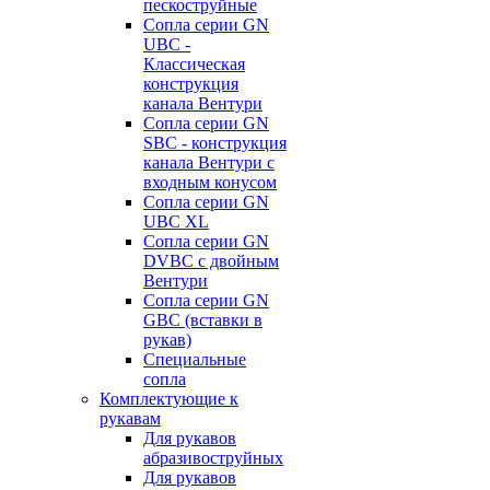
пескоструйные
Сопла серии GN
UBC -
Классическая
конструкция
канала Вентури
Сопла серии GN
SBC - конструкция
канала Вентури c
входным конусом
Сопла серии GN
UBC XL
Сопла серии GN
DVBC с двойным
Вентури
Сопла серии GN
GBC (вставки в
рукав)
Специальные
сопла
Комплектующие к
рукавам
Для рукавов
абразивоструйных
Для рукавов