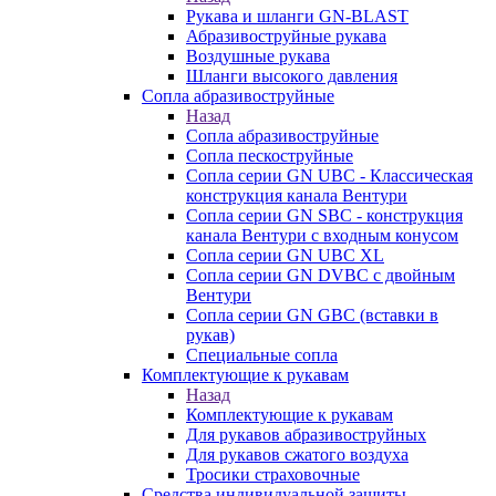
Рукава и шланги GN-BLAST
Абразивоструйные рукава
Воздушные рукава
Шланги высокого давления
Сопла абразивоструйные
Назад
Сопла абразивоструйные
Сопла пескоструйные
Сопла серии GN UBC - Классическая
конструкция канала Вентури
Сопла серии GN SBC - конструкция
канала Вентури c входным конусом
Сопла серии GN UBC XL
Сопла серии GN DVBC с двойным
Вентури
Сопла серии GN GBC (вставки в
рукав)
Специальные сопла
Комплектующие к рукавам
Назад
Комплектующие к рукавам
Для рукавов абразивоструйных
Для рукавов сжатого воздуха
Тросики страховочные
Средства индивидуальной защиты