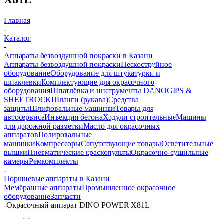
Главная
-
Каталог
-
Аппараты безвоздушной покраски в Казани
Аппараты безвоздушной покраски
Пескоструйное
оборудование
Оборудование для штукатурки и
шпаклевки
Комплектующие для окрасочного
оборудования
Шпатлёвка и инструменты DANOGIPS &
SHEETROCK
Шланги (рукава)
Средства
защиты
Шлифовальные машинки
Товары для
автосервиса
Инъекция бетона
Ходули строительные
Машины
для дорожной разметки
Масло для окрасочных
аппаратов
Полировальные
машинки
Компрессоры
Сопутствующие товары
Осветительные
вышки
Пневматические краскопульты
Окрасочно-сушильные
камеры
Ремкомплекты
-
Поршневые аппараты в Казани
Мембранные аппараты
Промышленное окрасочное
оборудование
Запчасти
-
Окрасочный аппарат DINO POWER X81L