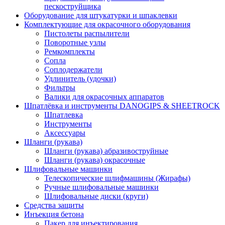
пескоструйщика
Оборудование для штукатурки и шпаклевки
Комплектующие для окрасочного оборудования
Пистолеты распылители
Поворотные узлы
Ремкомплекты
Сопла
Соплодержатели
Удлинитель (удочки)
Фильтры
Валики для окрасочных аппаратов
Шпатлёвка и инструменты DANOGIPS & SHEETROCK
Шпатлевка
Инструменты
Аксессуары
Шланги (рукава)
Шланги (рукава) абразивоструйные
Шланги (рукава) окрасочные
Шлифовальные машинки
Телескопические шлифмашины (Жирафы)
Ручные шлифовальные машинки
Шлифовальные диски (круги)
Средства защиты
Инъекция бетона
Пакер для инъектирования