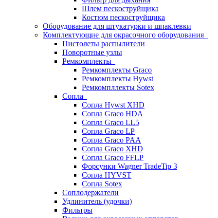
Шлем пескоструйщика
Костюм пескоструйщика
Оборудование для штукатурки и шпаклевки
Комплектующие для окрасочного оборудования
Пистолеты распылители
Поворотные узлы
Ремкомплекты
Ремкомплекты Graco
Ремкомплекты Hywst
Ремкомпллекты Sotex
Сопла
Сопла Hywst XHD
Сопла Graco HDA
Сопла Graco LL5
Сопла Graco LP
Сопла Graco PAA
Сопла Graco XHD
Сопла Graco FFLP
Форсунки Wagner TradeTip 3
Сопла HYVST
Сопла Sotex
Соплодержатели
Удлинитель (удочки)
Фильтры